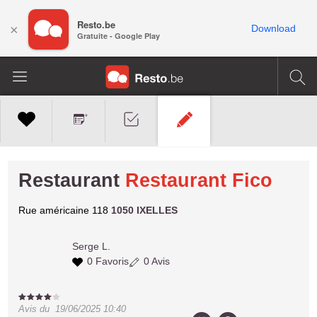
Resto.be
×
Download
Gratuite - Google Play
Restaurant
Restaurant Fico
Rue américaine 118
1050 IXELLES
Serge L.
0 Favoris
0 Avis
Avis du
19/06/2025 10:40