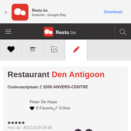
Resto.be
×
Download
Gratuite - Google Play
Restaurant
Den Antigoon
Oudevaartplaats 2
2000 ANVERS-CENTRE
Peter
De Haas
0 Favoris
0 Avis
Avis du
30/11/2025 09:58