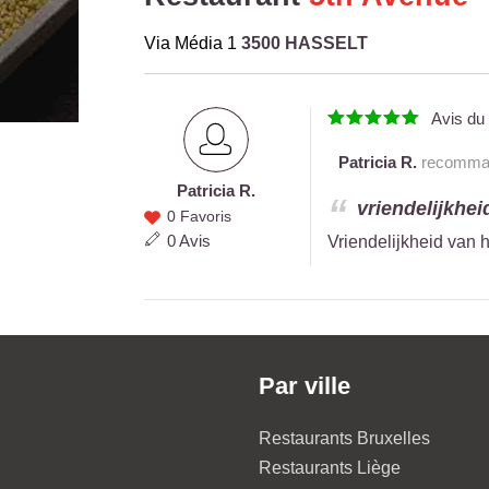
Via Média 1
3500 HASSELT
Avis d
Patricia R.
recommand
Patricia R.
Patricia
vriendelijkhei
0 Favoris
R.
0 Avis
Vriendelijkheid van 
Par ville
Restaurants Bruxelles
Restaurants Liège