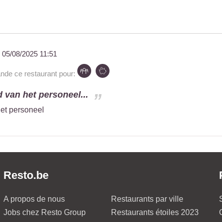
u
05/08/2025 11:51
e ce restaurant pour:
d van het personeel...
het personeel
Resto.be
A propos de nous
Restaurants par ville
Jobs chez Resto Group
Restaurants étoiles 2023