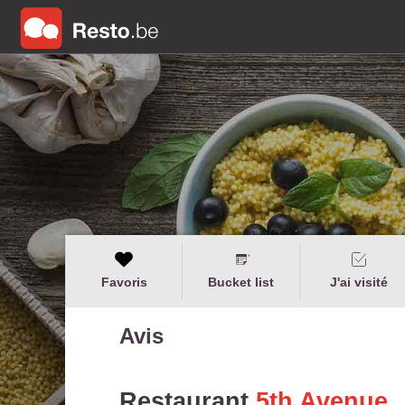
Favoris
Bucket list
J'ai visité
Avis
Restaurant
5th Avenue