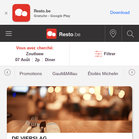
Resto.be
×
Download
Gratuite - Google Play
Vous avez cherché:
Zoutleew
Filtrer
07 Août
2p
Diner
Promotions
Gault&Millau
Étoilés Michelin
Les p
DE VIERSLAG