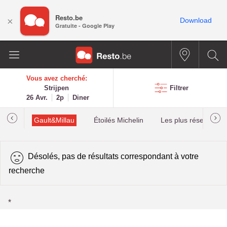
Resto.be
×
Download
Gratuite - Google Play
Vous avez cherché:
Strijpen
Filtrer
26 Avr.
2p
Diner
tions
Gault&Millau
Étoilés Michelin
Les plus réservés
Désolés, pas de résultats correspondant à votre
recherche
*