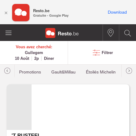
Resto.be
×
Download
Gratuite - Google Play
Vous avez cherché:
Gullegem
Filtrer
10 Août
2p
Diner
Promotions
Gault&Millau
Étoilés Michelin
Les p
'T RUSTEEL