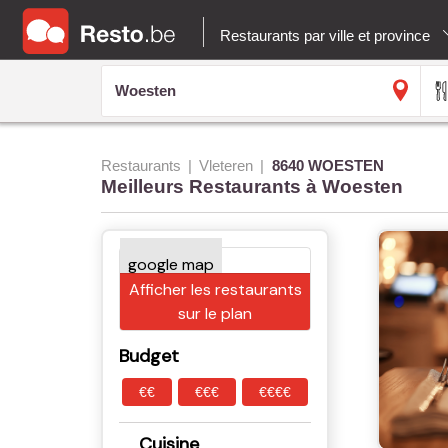
Restaurants par ville et province
Restaurants
Vleteren
8640 WOESTEN
Meilleurs Restaurants à Woesten
Afficher les restaurants
sur le plan
Budget
€€
€€€
€€€€
Cuisine