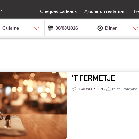
Chèques cadeaux
Ajouter un restaurant
Re
Cuisine
Diner
'T FERMETJE
•
Belge, Française
8640 WOESTEN