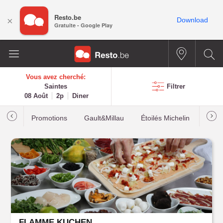
Resto.be
×
Download
Gratuite - Google Play
Vous avez cherché:
Saintes
Filtrer
08 Août
2p
Diner
Promotions
Gault&Millau
Étoilés Michelin
Les p
FLAMME KUCHEN