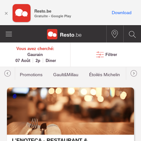
Resto.be
×
Download
Gratuite - Google Play
Vous avez cherché:
Gaurain
Filtrer
07 Août
2p
Diner
Promotions
Gault&Millau
Étoilés Michelin
Les p
L'ENOTECA - RESTAURANT & SALLE DE RÉCEPTION