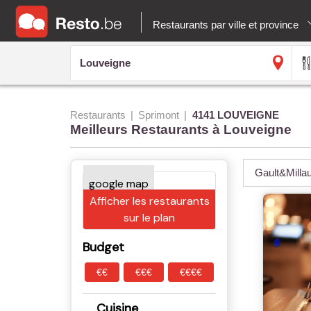
Restaurants par ville et province
Restaurants
Sprimont
4141 LOUVEIGNE
Meilleurs Restaurants à Louveigne
Gault&Milla
Afficher les restaurants
sur le plan
Budget
€€
€€€
€€€€
Cuisine