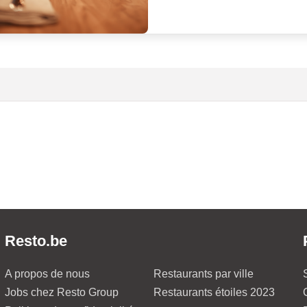
Resto.be
A propos de nous
Restaurants par ville
Jobs chez Resto Group
Restaurants étoiles 2023