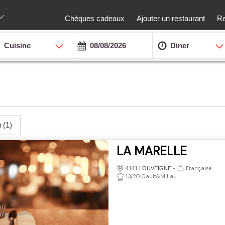
Chèques cadeaux
Ajouter un restaurant
Re
Cuisine
Diner
u
(1)
LA MARELLE
•
Française
4141 LOUVEIGNE
13/20 Gault&Millau