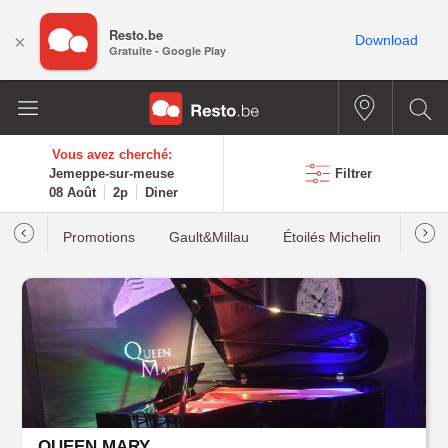
Resto.be
×
Download
Gratuite - Google Play
Vous avez cherché:
Jemeppe-sur-meuse
Filtrer
08 Août
2p
Diner
Promotions
Gault&Millau
Étoilés Michelin
Les p
QUEEN MARY