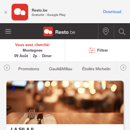
Resto.be
×
Download
Gratuite - Google Play
Vous avez cherché:
Montegnee
Filtrer
09 Août
2p
Diner
Promotions
Gault&Millau
Étoilés Michelin
Les p
LA SILA II