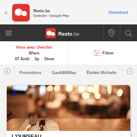
Resto.be
×
Download
Gratuite - Google Play
Vous avez cherché:
Wiers
Filtrer
07 Août
2p
Diner
Promotions
Gault&Millau
Étoilés Michelin
Les p
L'OURSEAU