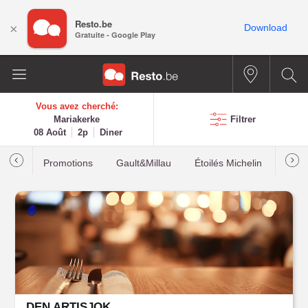
Resto.be
×
Download
Gratuite - Google Play
Vous avez cherché:
Mariakerke
Filtrer
08 Août
2p
Diner
Promotions
Gault&Millau
Étoilés Michelin
Les p
DEN ARTISJOK