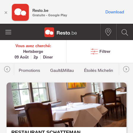
Resto.be
×
Download
Gratuite - Google Play
Vous avez cherché:
Hertsberge
Filtrer
09 Août
2p
Diner
Promotions
Gault&Millau
Étoilés Michelin
Les p
RESTAURANT SCHATTEMAN