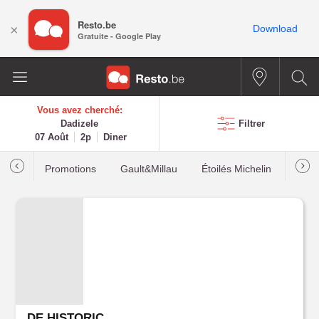
Resto.be
×
Download
Gratuite - Google Play
Vous avez cherché:
Dadizele
Filtrer
07 Août
2p
Diner
Promotions
Gault&Millau
Étoilés Michelin
Les p
DE HISTORIC