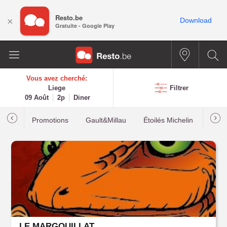
Resto.be
×
Download
Gratuite - Google Play
Vous avez cherché:
Liege
Filtrer
09 Août
2p
Diner
Promotions
Gault&Millau
Étoilés Michelin
Les p
LE MARGOUILLAT