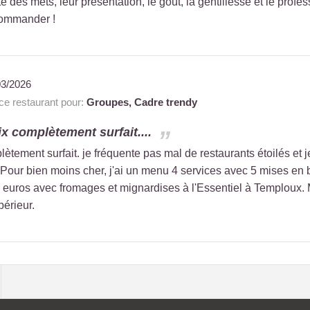
lité des mets, leur présentation, le goût, la gentillesse et le pro
ecommander !
03/2026
 restaurant pour:
Groupes,
Cadre trendy
ix complètement surfait....
ètement surfait. je fréquente pas mal de restaurants étoilés et j
! Pour bien moins cher, j'ai un menu 4 services avec 5 mises e
0 euros avec fromages et mignardises à l'Essentiel à Temploux.
périeur.