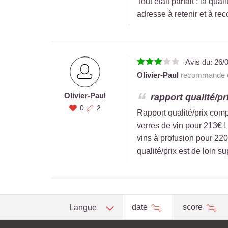
Tout était parfait : la qua
adresse à retenir et à r
Avis du:
26/
Olivier-Paul
recommande ce
Olivier-Paul
rapport qualité/pr
0
2
Rapport qualité/prix compl
verres de vin pour 213€ 
vins à profusion pour 22
qualité/prix est de loin su
date
score
Langue