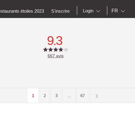
FR
Login
staurants étoiles 2023
S'inscrire
9.3
667
avis
1
2
3
...
67