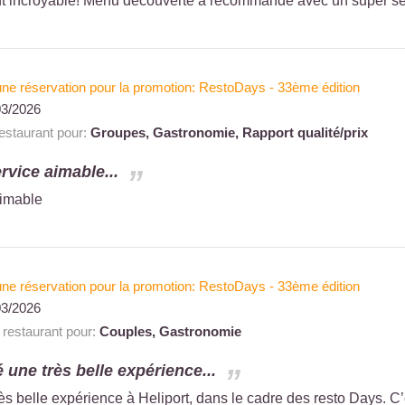
nt incroyable! Menu découverte a recommandé avec un super se
à une réservation pour la promotion: RestoDays - 33ème édition
03/2026
staurant pour:
Groupes,
Gastronomie,
Rapport qualité/prix
rvice aimable...
aimable
à une réservation pour la promotion: RestoDays - 33ème édition
03/2026
estaurant pour:
Couples,
Gastronomie
une très belle expérience...
 belle expérience à Heliport, dans le cadre des resto Days. C’é