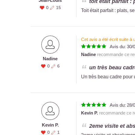
Jean-Louis
toit était parfait :
0
15
Toit était parfait : plats, 
Cet avis a été écrit suite 
Avis du:
30/
Nadine
recommande ce res
Nadine
0
6
un très beau cadre
Un très beau cadre pour u
Avis du:
28/
Kevin P.
recommande ce re
Kevin P.
2eme visite et ab
0
1