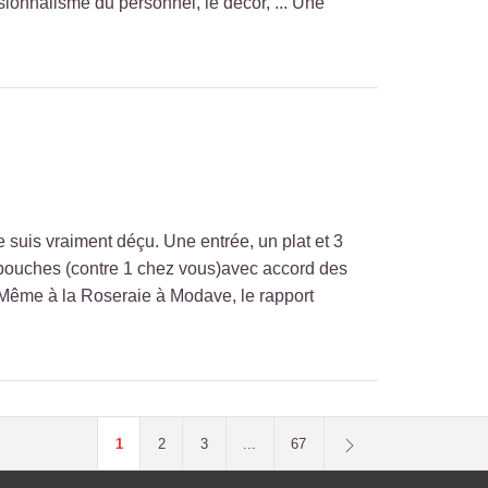
fessionnalisme du personnel, le décor, ... Une
e suis vraiment déçu. Une entrée, un plat et 3
n bouches (contre 1 chez vous)avec accord des
 Même à la Roseraie à Modave, le rapport
1
2
3
...
67