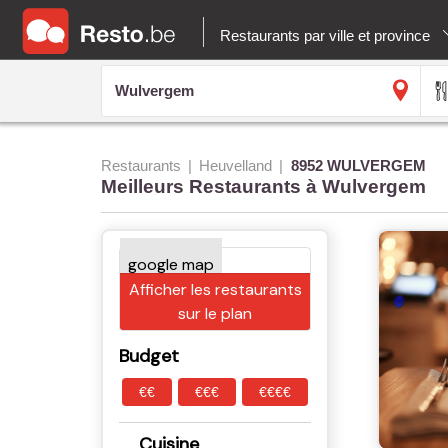
Restaurants par ville et province
Restaurants
Heuvelland
8952 WULVERGEM
Meilleurs Restaurants à Wulvergem
Afficher les restaurants
sur le plan
Budget
€€
€€€
€€€€
Cuisine