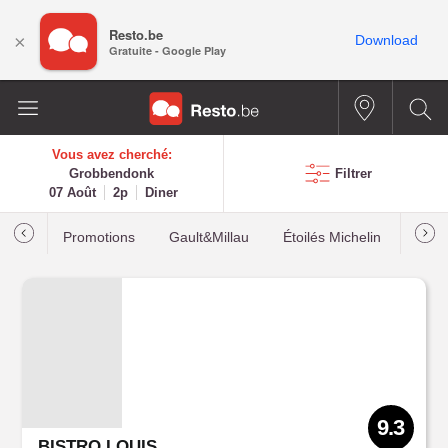
Resto.be
×
Download
Gratuite - Google Play
Vous avez cherché:
Grobbendonk
Filtrer
07 Août
2p
Diner
Promotions
Gault&Millau
Étoilés Michelin
Les p
9.3
BISTRO LOUIS