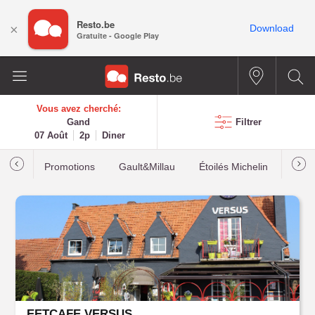
Resto.be
×
Download
Gratuite - Google Play
Vous avez cherché:
Gand
Filtrer
07 Août
2p
Diner
Promotions
Gault&Millau
Étoilés Michelin
Les p
EETCAFE VERSUS