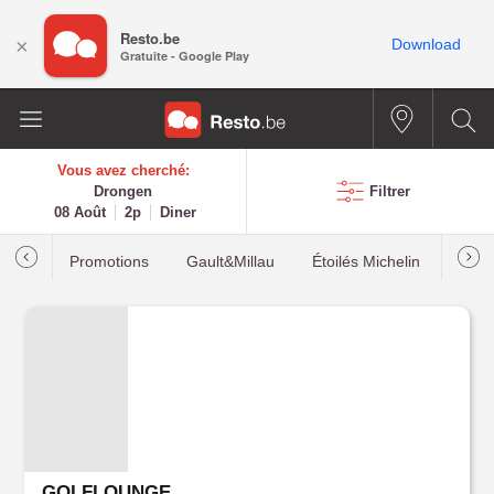
Resto.be
×
Download
Gratuite - Google Play
Vous avez cherché:
Drongen
Filtrer
08 Août
2p
Diner
Promotions
Gault&Millau
Étoilés Michelin
Les p
GOLFLOUNGE