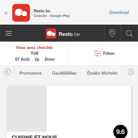
Resto.be
×
Download
Gratuite - Google Play
Vous avez cherché:
Tilff
Filtrer
07 Août
2p
Diner
Promotions
Gault&Millau
Étoilés Michelin
Les p
9.6
CUISINE ET NOUS