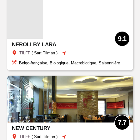
9.1
NÉROLI BY LARA
TILFF
(
Sart Tilman
)
Belgo-française, Biologique, Macrobiotique, Saisonnière
7.7
NEW CENTURY
TILFF
(
Sart Tilman
)