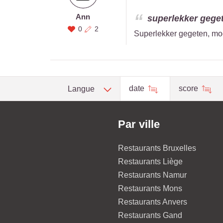
Ann
superlekker geget
0
2
Superlekker gegeten, moo
date
score
Langue
Par ville
Restaurants Bruxelles
Restaurants Liège
Restaurants Namur
Restaurants Mons
Restaurants Anvers
Restaurants Gand