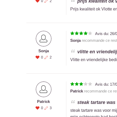
prijs kwaliteit ok 
0
2
Prijs kwaliteit ok Vlotte 
Avis du:
26/
Sonja
recommande ce rest
Sonja
vlitte en vriendeli
0
2
Vlitte en vriendelijke be
Avis du:
17/
Patrick
recommande ce res
Patrick
steak tartare was
0
3
steak tartare was voor m
mijn echtgenote had best