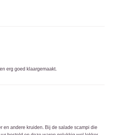
s en erg goed klaargemaakt.
r en andere kruiden. Bij de salade scampi die
uur besteld en deze waren gelukkig wel lekker