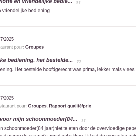
vlotte en vriendelijke bedie...
en vriendelijke bediening
07/2025
aurant pour:
Groupes
jke bediening. het bestelde...
diening. Het bestelde hoofdgerecht was prima, lekker mals vlee
07/2025
taurant pour:
Groupes,
Rapport qualité/prix
 voor mijn schoonmoeder(84...
ijn schoonmoeder(84 jaar)niet te eten door de overvloedige pepe
eld waren de scampi's zwart gebakken. Ik had de mosselen nat