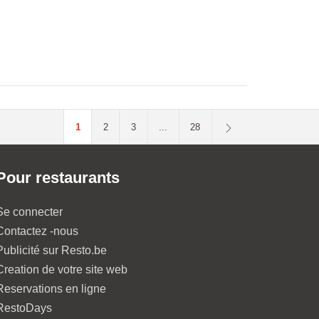
1
2
3
...
28
Pour restaurants
Se connecter
Contactez -nous
Publicité sur Resto.be
Creation de votre site web
Reservations en ligne
RestoDays