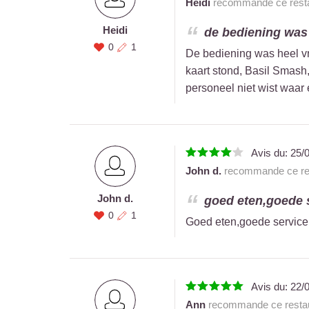
Heidi
recommande ce resta
Heidi
de bediening was 
0
1
De bediening was heel vr
kaart stond, Basil Smash, 
personeel niet wist waar
Avis du:
25/
John d.
recommande ce res
John d.
goed eten,goede se
0
1
Goed eten,goede service,
Avis du:
22/
Ann
recommande ce restau