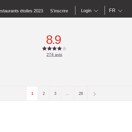
FR
Login
staurants étoiles 2023
S'inscrire
8.9
274
avis
1
2
3
...
28