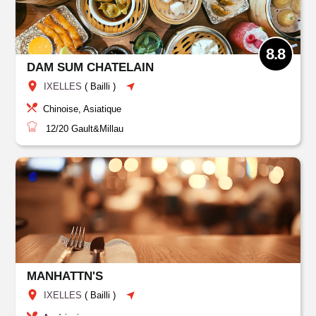
8.8
DAM SUM CHATELAIN
IXELLES
(
Bailli
)
Chinoise, Asiatique
12/20
Gault&Millau
MANHATTN'S
IXELLES
(
Bailli
)