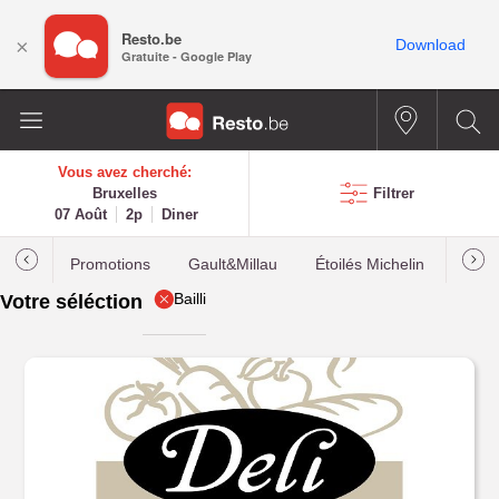
Resto.be
×
Download
Gratuite - Google Play
Vous avez cherché:
Bruxelles
Filtrer
07 Août
2p
Diner
Promotions
Gault&Millau
Étoilés Michelin
Les p
Bailli
Votre séléction