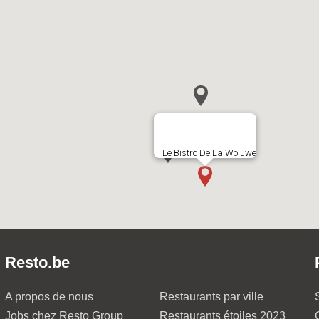
Le Bistro De La Woluwe
Resto.be
A propos de nous
Restaurants par ville
Jobs chez Resto Group
Restaurants étoiles 2023