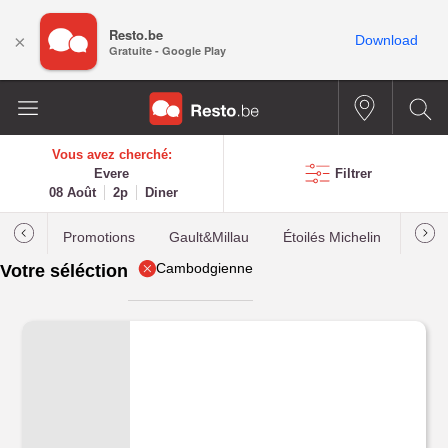
Resto.be
×
Download
Gratuite - Google Play
Vous avez cherché:
Evere
Filtrer
08 Août
2p
Diner
Promotions
Gault&Millau
Étoilés Michelin
Les p
Cambodgienne
Votre séléction