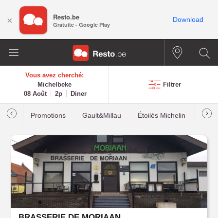
Resto.be
×
Download
Gratuite - Google Play
Vous avez cherché:
Michelbeke
Filtrer
08 Août
2p
Diner
Promotions
Gault&Millau
Étoilés Michelin
Les p
BRASSERIE DE MORIAAN