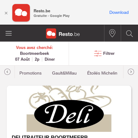
Resto.be
×
Download
Gratuite - Google Play
Vous avez cherché:
Boortmeerbeek
Filtrer
07 Août
2p
Diner
Promotions
Gault&Millau
Étoilés Michelin
Les p
DELITRAITEUR BOORTMEERBEEK