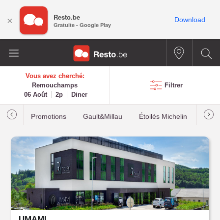
Resto.be
×
Download
Gratuite - Google Play
Vous avez cherché:
Remouchamps
Filtrer
06 Août
2p
Diner
Promotions
Gault&Millau
Étoilés Michelin
Les p
UMAMI