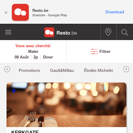
Resto.be
×
Download
Gratuite - Google Play
Vous avez cherché:
Mater
Filtrer
08 Août
2p
Diner
Promotions
Gault&Millau
Étoilés Michelin
Les p
KERKGATE