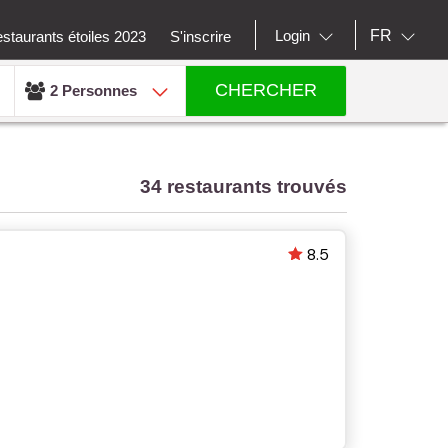
FR
Login
staurants étoiles 2023
S'inscrire
CHERCHER
2 Personnes
34 restaurants trouvés
8.5