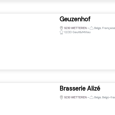
Geuzenhof
•
Belge, Français
9230 WETTEREN
12/20 Gault&Millau
Brasserie Alizé
•
Belge, Belgo-fra
9230 WETTEREN