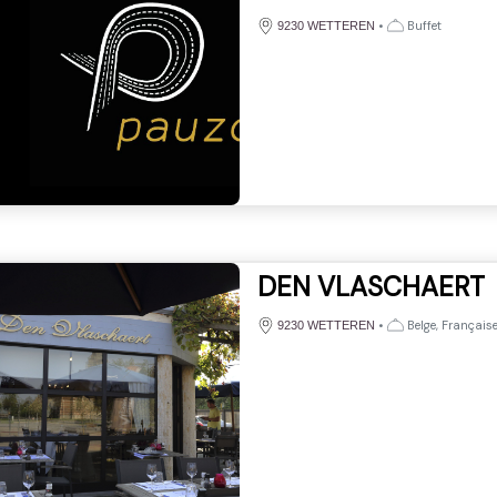
•
Buffet
9230 WETTEREN
DEN VLASCHAERT
•
Belge, Française
9230 WETTEREN