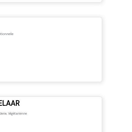
tionnelle
ELAAR
erie, Végétarienne