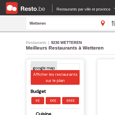
Restaurants par ville et province
Restaurants
9230 WETTEREN
Meilleurs Restaurants à Wetteren
Afficher les restaurants
sur le plan
Budget
€€
€€€
€€€€
Cuisine