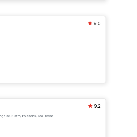
9.5
e
9.2
nçaise, Bistro, Poissons, Tea-room