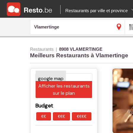
Restaurants par ville et province
Restaurants
8908 VLAMERTINGE
Meilleurs Restaurants à Vlamertinge
Afficher les restaurants
sur le plan
Budget
€€
€€€
€€€€