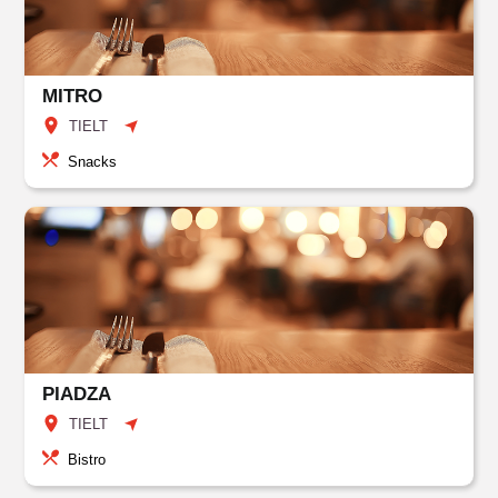
MITRO
TIELT
Snacks
PIADZA
TIELT
Bistro