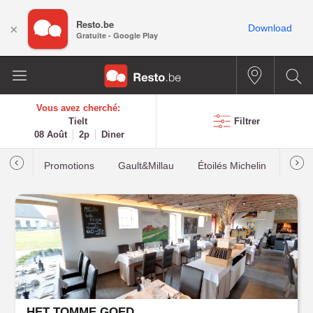
Resto.be
×
Download
Gratuite - Google Play
Vous avez cherché:
Tielt
Filtrer
08 Août
2p
Diner
Promotions
Gault&Millau
Étoilés Michelin
Les p
HET TOMME GOED