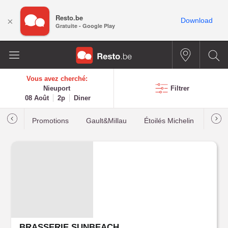
Resto.be
×
Download
Gratuite - Google Play
Vous avez cherché:
Nieuport
Filtrer
08 Août
2p
Diner
Promotions
Gault&Millau
Étoilés Michelin
Les p
BRASSERIE SUNBEACH