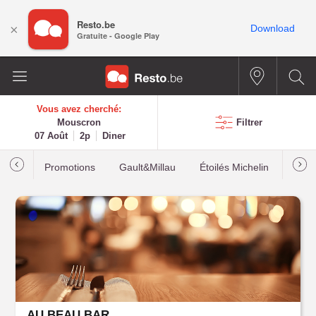
Resto.be
×
Download
Gratuite - Google Play
Vous avez cherché:
Mouscron
Filtrer
07 Août
2p
Diner
Promotions
Gault&Millau
Étoilés Michelin
Les p
AU BEAU BAR