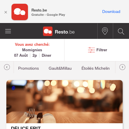
Resto.be
×
Download
Gratuite - Google Play
Vous avez cherché:
Momignies
Filtrer
07 Août
2p
Diner
Promotions
Gault&Millau
Étoilés Michelin
Les p
DÉLICE FRIT