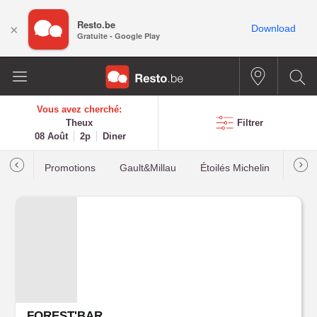
Resto.be
×
Download
Gratuite - Google Play
Vous avez cherché:
Theux
Filtrer
08 Août
2p
Diner
Promotions
Gault&Millau
Étoilés Michelin
Les p
FOREST'BAR