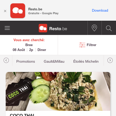
Resto.be
×
Download
Gratuite - Google Play
Vous avez cherché:
Bree
Filtrer
08 Août
2p
Diner
Promotions
Gault&Millau
Étoilés Michelin
Les p
COCO THAI