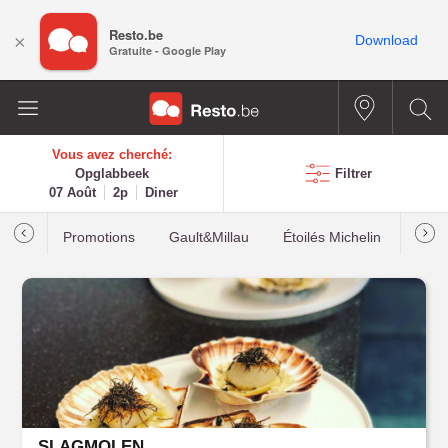
Resto.be
×
Download
Gratuite - Google Play
Vous avez cherché:
Opglabbeek
Filtrer
07 Août
2p
Diner
Promotions
Gault&Millau
Étoilés Michelin
Les p
SLAGMOLEN