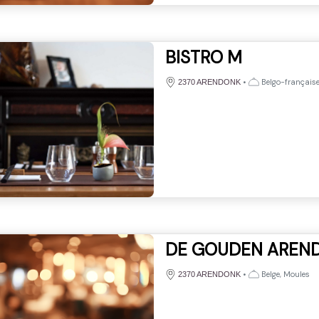
BISTRO M
•
Belgo-française
2370 ARENDONK
DE GOUDEN AREN
•
Belge, Moules
2370 ARENDONK