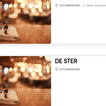
•
Petite restaurat
2370 ARENDONK
DE STER
2370 ARENDONK