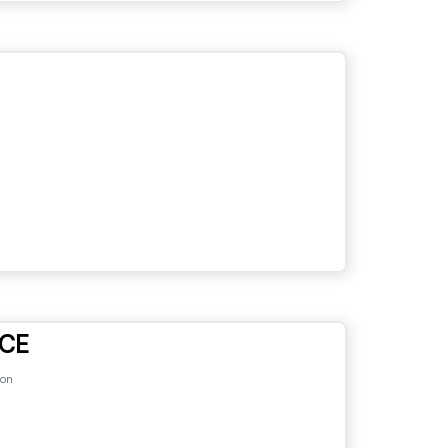
CE
ion