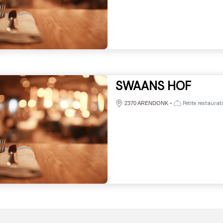
SWAANS HOF
•
Petite restaurat
2370 ARENDONK