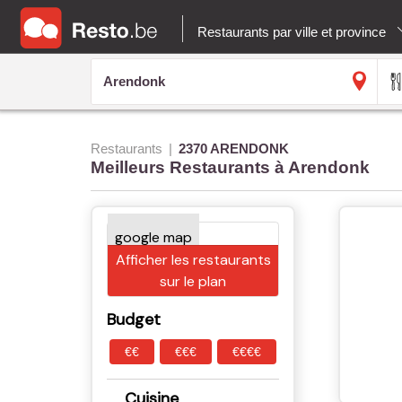
Restaurants par ville et province
Restaurants
2370 ARENDONK
Meilleurs Restaurants à Arendonk
Afficher les restaurants
sur le plan
Budget
€€
€€€
€€€€
Cuisine