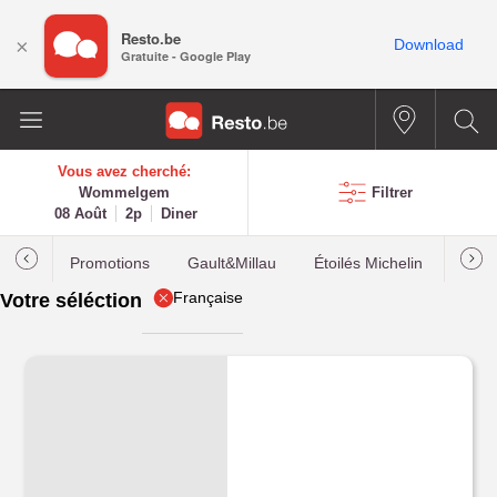
Resto.be
×
Download
Gratuite - Google Play
Vous avez cherché:
Wommelgem
Filtrer
08 Août
2p
Diner
Promotions
Gault&Millau
Étoilés Michelin
Les p
Française
Votre séléction