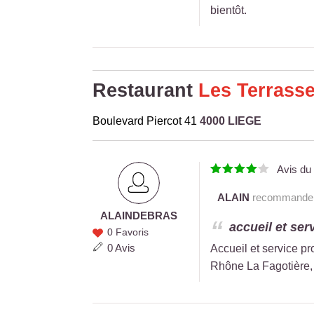
bientôt.
Restaurant
Les Terrass
Boulevard Piercot 41
4000 LIEGE
Avis d
ALAIN
recommande c
ALAIN
DEBRAS
ALAIN
accueil et serv
0 Favoris
DEBRAS
0 Avis
Accueil et service pr
Rhône La Fagotière, 