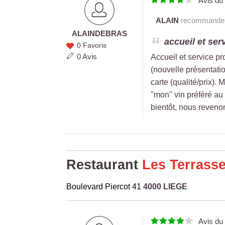
Avis d
ALAIN
recommande c
ALAIN
DEBRAS
ALAIN
accueil et ser
0 Favoris
DEBRAS
0 Avis
Accueil et service pr
(nouvelle présentatio
carte (qualité/prix).
"mon" vin préféré au 
bientôt, nous revenon
Restaurant
Les Terrass
Boulevard Piercot 41
4000 LIEGE
Avis d