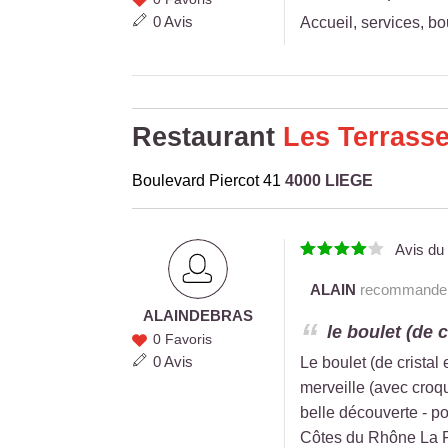
DEBRAS
0 Avis
Accueil, services, bou
Restaurant
Les Terrass
Boulevard Piercot 41
4000 LIEGE
Avis d
ALAIN
recommande c
ALAIN
DEBRAS
ALAIN
le boulet (de c
0 Favoris
DEBRAS
0 Avis
Le boulet (de cristal
merveille (avec croq
belle découverte - po
Côtes du Rhône La Fago