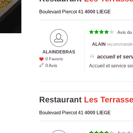
Boulevard Piercot 41
4000 LIEGE
Avis d
ALAIN
recommande c
ALAIN
DEBRAS
ALAIN
accueil et ser
0 Favoris
DEBRAS
0 Avis
Accueil et service sou
Restaurant
Les Terrass
Boulevard Piercot 41
4000 LIEGE