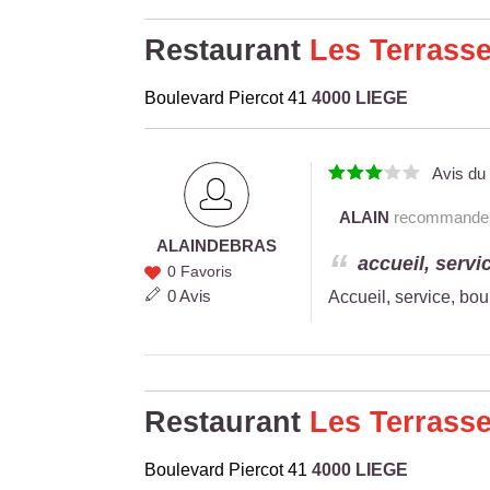
Restaurant
Les Terrass
Boulevard Piercot 41
4000 LIEGE
Avis d
ALAIN
recommande c
ALAIN
DEBRAS
ALAIN
accueil, servic
0 Favoris
DEBRAS
0 Avis
Accueil, service, bou
Restaurant
Les Terrass
Boulevard Piercot 41
4000 LIEGE