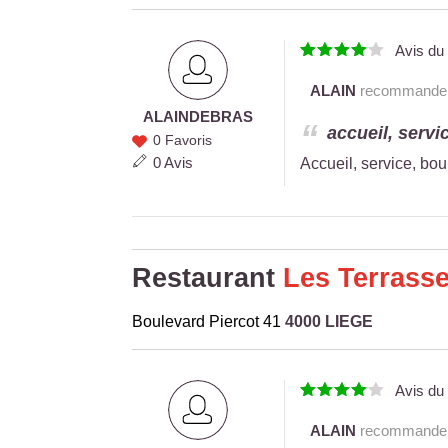
Avis d
ALAIN
recommande c
ALAIN
DEBRAS
ALAIN
accueil, servi
0 Favoris
DEBRAS
0 Avis
Accueil, service, boul
Restaurant
Les Terrass
Boulevard Piercot 41
4000 LIEGE
Avis d
ALAIN
recommande c