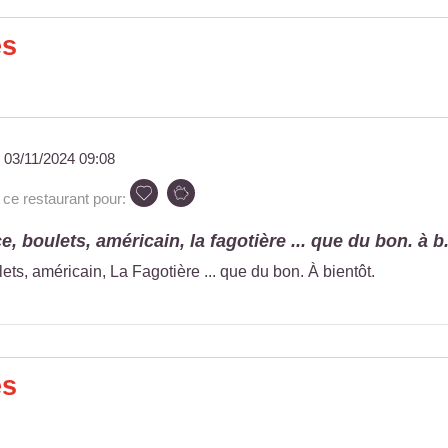
es
u
03/11/2024 09:08
e restaurant pour:
e, boulets, américain, la fagotière ... que du bon. à b.
lets, américain, La Fagotière ... que du bon. À bientôt.
es