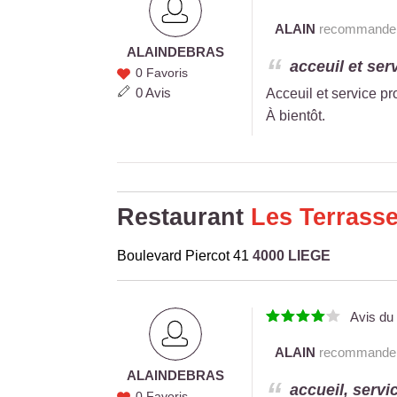
ALAIN
recommande c
ALAIN
DEBRAS
ALAIN
acceuil et ser
0 Favoris
DEBRAS
0 Avis
Acceuil et service pr
À bientôt.
Restaurant
Les Terrass
Boulevard Piercot 41
4000 LIEGE
Avis d
ALAIN
recommande c
ALAIN
DEBRAS
ALAIN
accueil, servic
0 Favoris