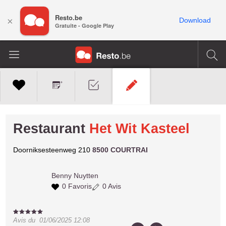
Resto.be
×
Download
Gratuite - Google Play
Restaurant
Het Wit Kasteel
Doorniksesteenweg 210
8500 COURTRAI
Benny
Nuytten
0 Favoris
0 Avis
Avis du
01/06/2025 12:08