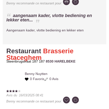
Benny
recommande ce restaurant pour:
aangenaam kader, vlotte bediening en
lekker eten...
Aangenaam kader, vlotte bediening en lekker eten
Restaurant
Brasserie
Staceghem
Steenbrugstraat 187 187
8530 HARELBEKE
Benny
Nuytten
0 Favoris
0 Avis
Avis du
16/03/2025 08:41
Benny
recommande ce restaurant pour: