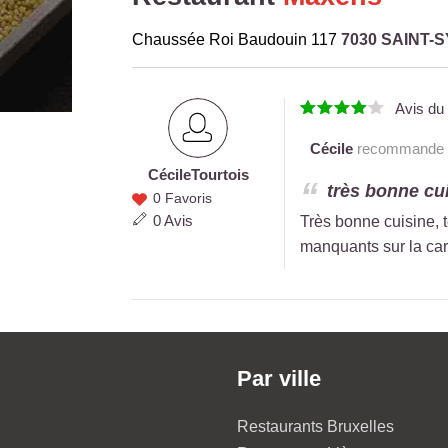
Chaussée Roi Baudouin 117
7030 SAINT-
Avis d
Cécile
recommande ce
Cécile
Tourtois
Cécile
très bonne cui
0 Favoris
Tourtois
0 Avis
Très bonne cuisine, 
manquants sur la cart
Par ville
Restaurants Bruxelles