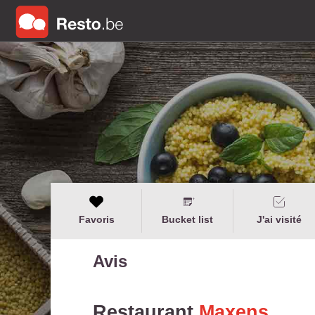
Favoris
Bucket list
J'ai visité
Avis
Restaurant
Maxens