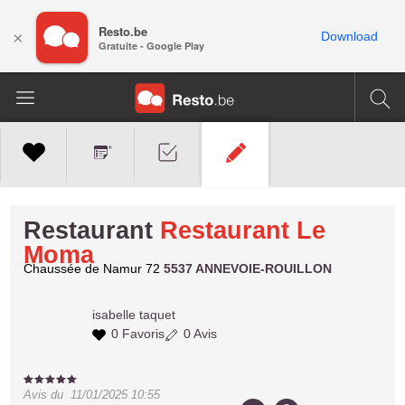
Resto.be
×
Download
Gratuite - Google Play
Restaurant
Restaurant Le
Moma
Chaussée de Namur 72
5537 ANNEVOIE-ROUILLON
isabelle
taquet
0 Favoris
0 Avis
Avis du
11/01/2025 10:55