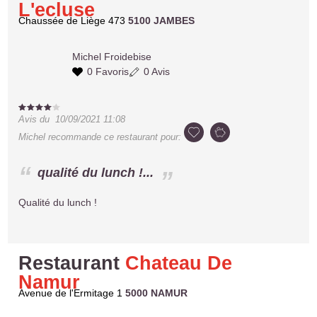
L'ecluse
Chaussée de Liège 473
5100 JAMBES
Michel
Froidebise
0 Favoris
0 Avis
Avis du
10/09/2021 11:08
Michel
recommande ce restaurant pour:
qualité du lunch !...
Qualité du lunch !
Restaurant
Chateau De
Namur
Avenue de l'Ermitage 1
5000 NAMUR