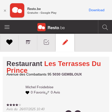
Resto.be
×
Download
Gratuite - Google Play
Restaurant
Les Terrasses Du
Prince
Avenue des Combattants 95
5030 GEMBLOUX
Michel
Froidebise
0 Favoris
0 Avis
Avis du
26/07/2025 10:40