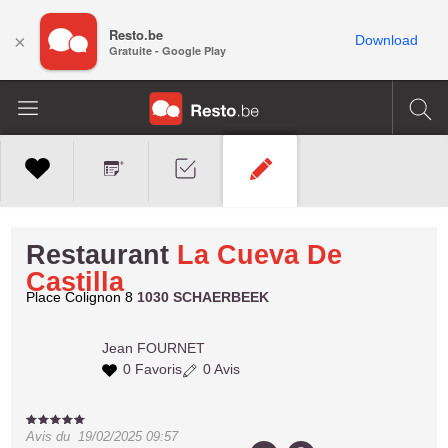
Resto.be
×
Download
Gratuite - Google Play
Restaurant
La Cueva De
Castilla
Place Colignon 8
1030 SCHAERBEEK
Jean
FOURNET
0 Favoris
0 Avis
Avis du
19/02/2025 09:57