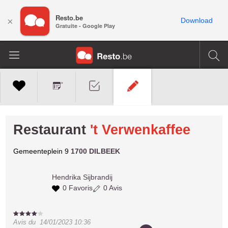
Resto.be
×
Download
Gratuite - Google Play
Restaurant
't Verwenkaffee
Gemeenteplein 9
1700 DILBEEK
Hendrika
Sijbrandij
0 Favoris
0 Avis
Avis du
14/01/2023 10:36