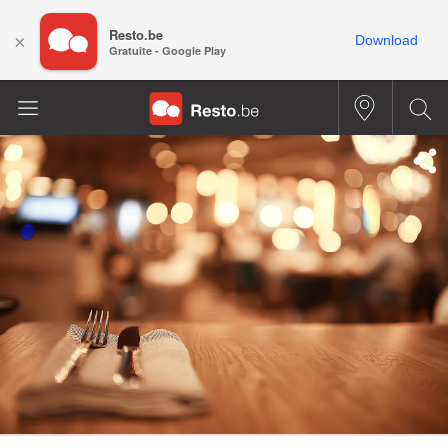
Resto.be
×
Download
Gratuite - Google Play